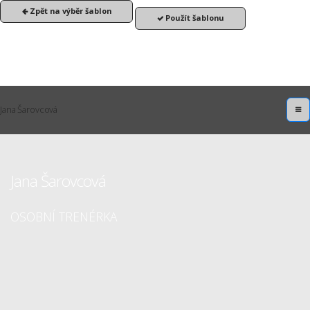
Zpět na výběr šablon
Použít šablonu
Jana Šarovcová
Jana Šarovcová
OSOBNÍ TRENÉRKA